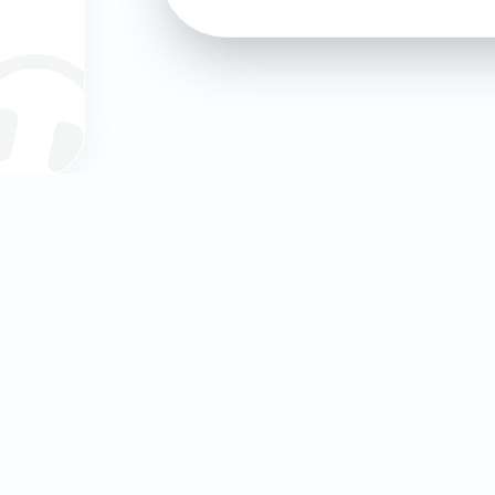
LOCALIZAÇÃO SELECIONADA
Campus Central UJAC
Av. Kim Il Sung, (IFT/TMCEL) Edificio D2, Maputo 1110,
Moçambique